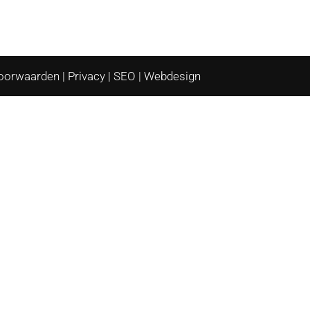
oorwaarden
|
Privacy
|
SEO
|
Webdesign