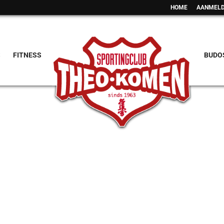
HOME
AANMELD
S
FITNESS
BUDO