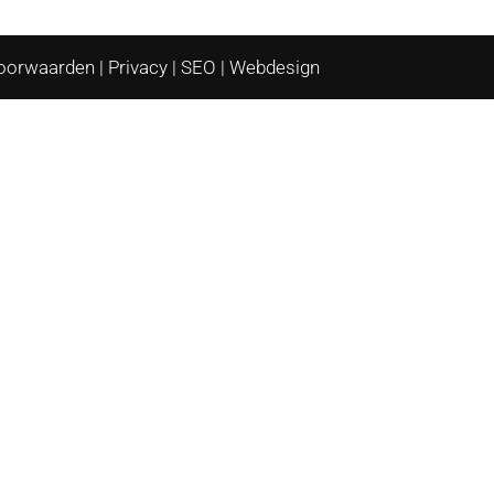
oorwaarden
|
Privacy
|
SEO
|
Webdesign