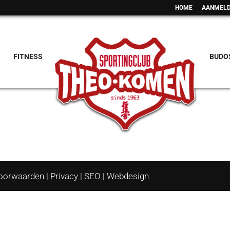
HOME
AANMELD
S
FITNESS
BUDO
oorwaarden
|
Privacy
|
SEO
|
Webdesign