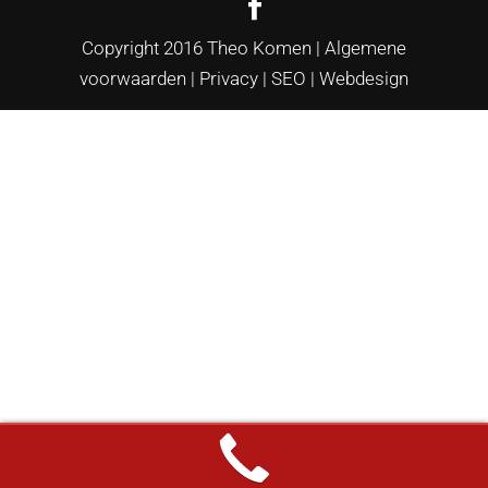
Copyright 2016 Theo Komen |
Algemene
voorwaarden
|
Privacy
|
SEO
|
Webdesign